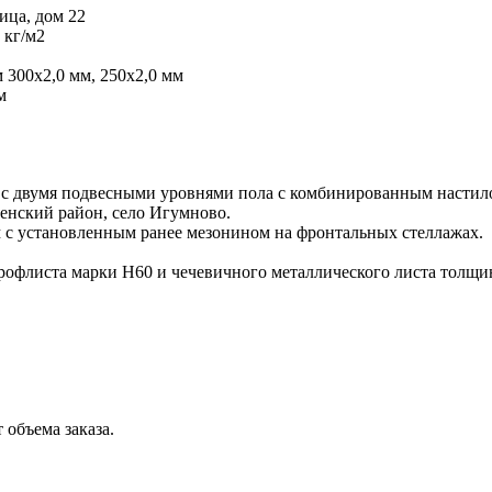
ица, дом 22
 кг/м2
 300х2,0 мм, 250х2,0 мм
м
 с двумя подвесными уровнями пола с комбинированным настил
енский район, село Игумново.
 с установленным ранее мезонином на фронтальных стеллажах.
рофлиста марки Н60 и чечевичного металлического листа толщи
 объема заказа.