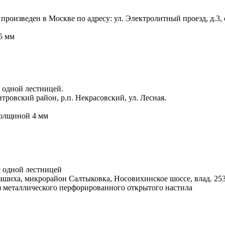
оизведен в Москве по адресу: ул. Электролитный проезд, д.3, с
5 мм
 одной лестницей.
ровский район, р.п. Некрасовский, ул. Лесная.
толщиной 4 мм
 одной лестницей
ашиха, микрорайон Салтыковка, Носовихинское шоссе, влад. 25
з металлического перфорированного открытого настила