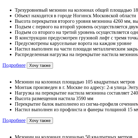
Трехуровневый мезонин на колоннах общей площадью 18
Объект находится в городе Ногинск Московской области
Высота перекрытия второго уровня мезонина 4260 мм, вы
Подъем с первого на второй уровень осуществляется дв
Подъем со второго на третий уровень осуществляется од
В конструкции предусмотрен грузовой лифт с тремя точк
Предусмотрены карусельные ворота на каждом уровне
Настил выполнен на части площади металлическим закр
Распределенная нагрузка на перекрытие настила мезонина
Подробнее
Хочу также
Мезонин на колоннах площадью 105 квадратных метров
Монтаж произведен в г. Москве по адресу: 2-я улица Энту
Нагрузка на перекрытие настила мезонина составляет 240
Высота размещения настила 3590 мм
Перекрытие балок выполнено из сигма-профиля сечением
Настил выполнен из профлиста и фанеры толщиной 15 м
Подробнее
Хочу также
Мезонин на колоннах площадью 50 квадратных метров