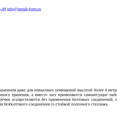
5-49
info@metall-form.ru
хранения даже для невысоких помещений высотой более 4 метр
чного хранения, а вместо них применяются самонесущие наб
ечин осуществляется без применения болтовых соединений, ч
я безболтового соединения со стойкой полочного стеллажа.