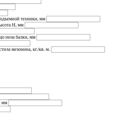
подъемной техники, мм
ысота H, мм
до низа балки, мм
ила мезонина, кг./кв. м.
, мм