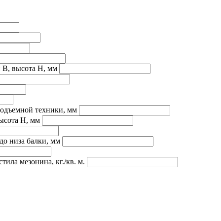
 B, высота H, мм
подъемной техники, мм
ысота H, мм
до низа балки, мм
ила мезонина, кг./кв. м.