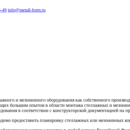
5-49
info@metall-form.ru
жного и мезонинного оборудования как собственного производс
ющих большим опытом в области монтажа стеллажных и мезони
ования в соответствии с конструкторской документацией на пр
одимо предоставить планировку стеллажных или мезонинных ко