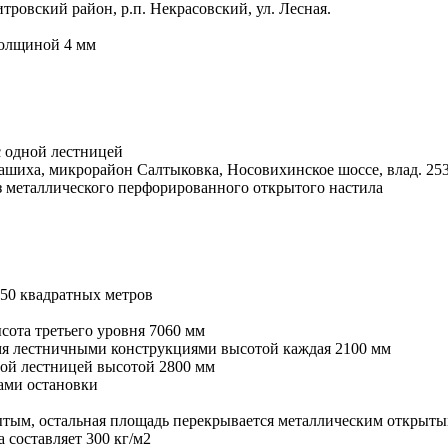
ровский район, р.п. Некрасовский, ул. Лесная.
толщиной 4 мм
 одной лестницей
ашиха, микрорайон Салтыковка, Носовихинское шоссе, влад. 25
з металлического перфорированного открытого настила
50 квадратных метров
сота третьего уровня 7060 мм
умя лестничными конструкциями высотой каждая 2100 мм
ной лестницей высотой 2800 мм
ами остановки
ытым, остальная площадь перекрывается металлическим открыт
 составляет 300 кг/м2