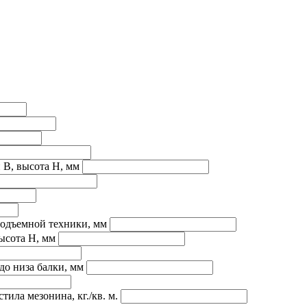
 B, высота H, мм
подъемной техники, мм
ысота H, мм
до низа балки, мм
ила мезонина, кг./кв. м.