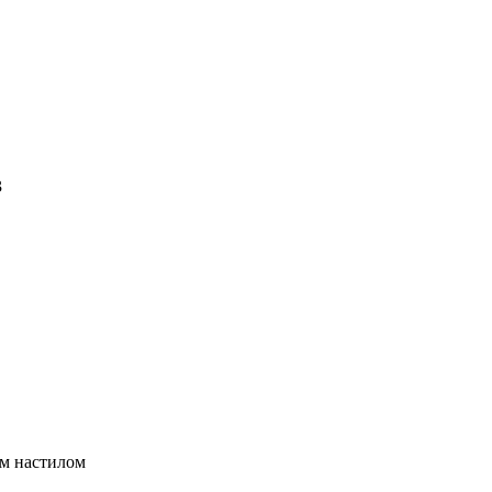
3
ым настилом