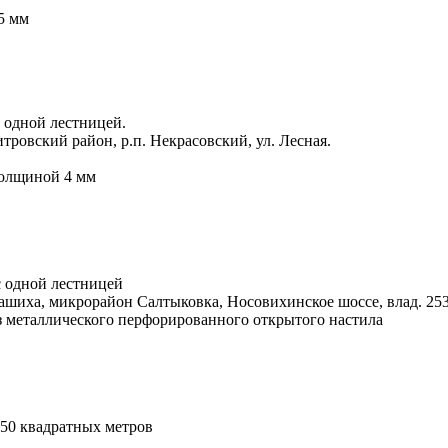
5 мм
 одной лестницей.
ровский район, р.п. Некрасовский, ул. Лесная.
толщиной 4 мм
 одной лестницей
ашиха, микрорайон Салтыковка, Носовихинское шоссе, влад. 25
з металлического перфорированного открытого настила
50 квадратных метров