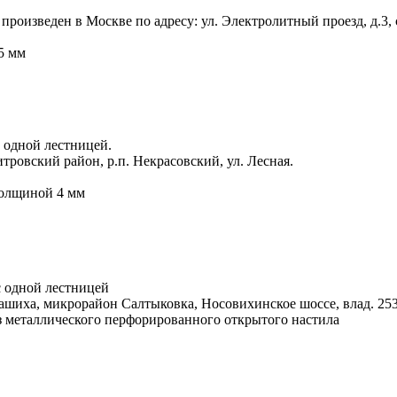
оизведен в Москве по адресу: ул. Электролитный проезд, д.3, с
5 мм
 одной лестницей.
ровский район, р.п. Некрасовский, ул. Лесная.
толщиной 4 мм
 одной лестницей
ашиха, микрорайон Салтыковка, Носовихинское шоссе, влад. 25
з металлического перфорированного открытого настила