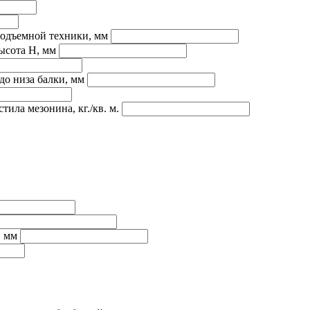
подъемной техники, мм
ысота H, мм
до низа балки, мм
ила мезонина, кг./кв. м.
, мм