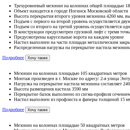
Трехуровневый мезонин на колоннах общей площадью 18
Объект находится в городе Ногинск Московской области
Высота перекрытия второго уровня мезонина 4260 мм, вы
Подъем с первого на второй уровень осуществляется дв
Подъем со второго на третий уровень осуществляется од
В конструкции предусмотрен грузовой лифт с тремя точк
Предусмотрены карусельные ворота на каждом уровне
Настил выполнен на части площади металлическим закр
Распределенная нагрузка на перекрытие настила мезонина
Подробнее
Хочу также
Мезонин на колоннах площадью 105 квадратных метров
Монтаж произведен в г. Москве по адресу: 2-я улица Энту
Нагрузка на перекрытие настила мезонина составляет 240
Высота размещения настила 3590 мм
Перекрытие балок выполнено из сигма-профиля сечением
Настил выполнен из профлиста и фанеры толщиной 15 м
Подробнее
Хочу также
Мезонин на колоннах площадью 50 квадратных метров