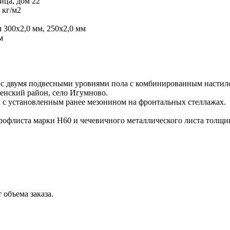
ица, дом 22
 кг/м2
 300х2,0 мм, 250х2,0 мм
м
 с двумя подвесными уровнями пола с комбинированным настил
енский район, село Игумново.
 с установленным ранее мезонином на фронтальных стеллажах.
рофлиста марки Н60 и чечевичного металлического листа толщи
 объема заказа.