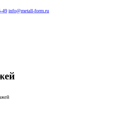
5-49
info@metall-form.ru
жей
ажей